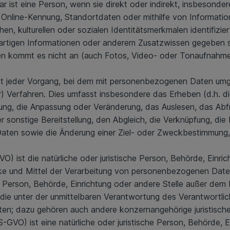
rbar ist eine Person, wenn sie direkt oder indirekt, insbesond
Online-Kennung, Standortdaten oder mithilfe von Information
hen, kulturellen oder sozialen Identitätsmerkmalen identifizie
erartigen Informationen oder anderem Zusatzwissen gegeben
onen kommt es nicht an (auch Fotos, Video- oder Tonaufna
ist jeder Vorgang, bei dem mit personenbezogenen Daten umg
er) Verfahren. Dies umfasst insbesondere das Erheben (d.h. d
rung, die Anpassung oder Veränderung, das Auslesen, das Abf
er sonstige Bereitstellung, den Abgleich, die Verknüpfung, di
en sowie die Änderung einer Ziel- oder Zweckbestimmung, d
VO) ist die natürliche oder juristische Person, Behörde, Einric
 und Mittel der Verarbeitung von personenbezogenen Daten e
che Person, Behörde, Einrichtung oder andere Stelle außer de
die unter der unmittelbaren Verantwortung des Verantwortlich
en; dazu gehören auch andere konzernangehörige juristisch
DS-GVO) ist eine natürliche oder juristische Person, Behörde, E