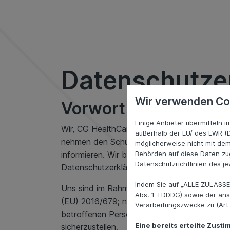
Datenschutze
Wir verwenden Co
Vorwort
Einige Anbieter übermitteln
Wir, CG HealthCare and Services GmbH (na
außerhalb der EU/ des EWR (D
nehmen den Schutz Ihrer personenbezogenen
möglicherweise nicht mit dem
informieren. Wir behandeln Ihre personenbe
Behörden auf diese Daten zug
Datenschutzrichtlinien des je
Datenschutzerklärung.
Indem Sie auf „ALLE ZULASSE
Uns sind im Rahmen unserer datenschutzrech
Abs. 1 TDDDG) sowie der ans
(EU) 2016/679; nachfolgend: „
DS-GVO
“) z
Verarbeitungszwecke zu (Art 6
betroffenen Person (wir sprechen Sie als be
Eine bereits erteilte Zust
sicherzustellen.