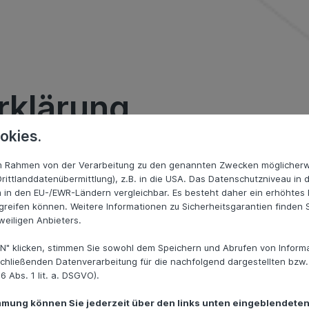
rklärung
okies.
 im Rahmen von der Verarbeitung zu den genannten Zwecken möglicher
chfolgend gemeinsam „
Websitebetreiber
”, „
Unternehmen
“,
rittlanddatenübermittlung), z.B. in die USA. Das Datenschutzniveau in 
 Daten ernst und möchten Sie an dieser Stelle über den D
 in den EU-/EWR-Ländern vergleichbar. Es besteht daher ein erhöhtes R
zogenen Daten vertraulich und entsprechend den gesetzliche
reifen können. Weitere Informationen zu Sicherheitsgarantien finden S
weiligen Anbieters.
N" klicken, stimmen Sie sowohl dem Speichern und Abrufen von Informa
tlichen Verantwortlichkeit durch das Inkrafttreten der EU
chließenden Datenverarbeitung für die nachfolgend dargestellten bzw
usätzliche Pflichten auferlegt worden, um den Schutz person
 Abs. 1 lit. a. DSGVO).
troffene Person nachfolgend auch mit „
Kunde
“, „
Nutzer
“, „
S
immung können Sie jederzeit über den links unten eingeblendeten