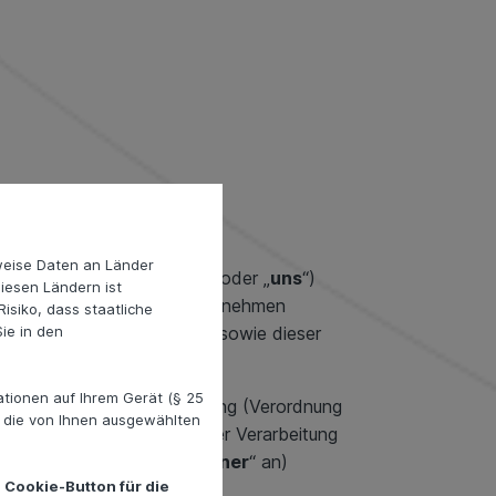
weise Daten an Länder
 „
Verantwortlicher
”, „
wir
“ oder „
uns
“)
diesen Ländern ist
atenschutz in unserem Unternehmen
isiko, dass staatliche
n Datenschutzvorschriften sowie dieser
ie in den
tionen auf Ihrem Gerät (§ 25
-Datenschutz-Grundverordnung (Verordnung
. die von Ihnen ausgewählten
enbezogener Daten von einer Verarbeitung
ie
“, „
Ihnen
“ oder „
Betroffener
“ an)
 Cookie-Button für die